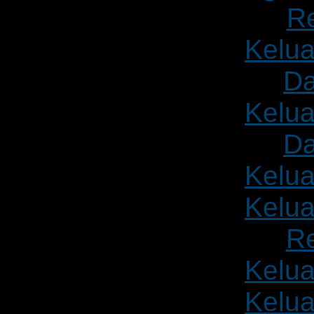
R
Kelua
Da
Kelua
Da
Kelua
Kelua
R
Kelua
Kelua