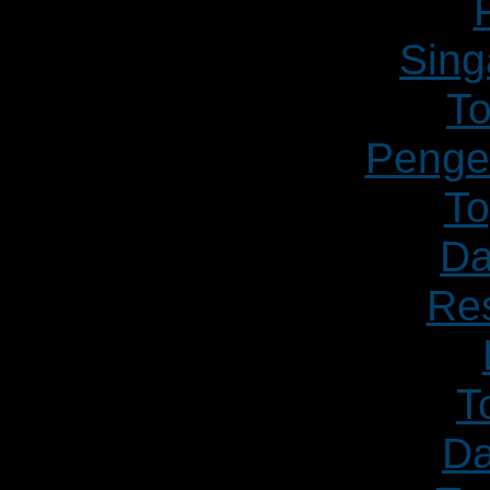
Sing
T
Penge
To
Da
Re
T
Da