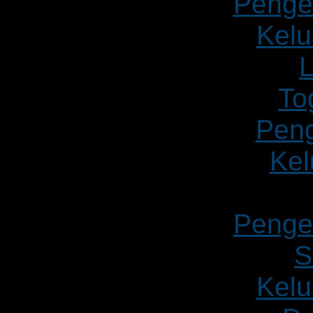
Penge
Kel
To
Pen
Kel
Penge
S
Kel