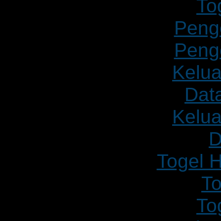
To
Peng
Peng
Kelua
Dat
Kelua
D
Togel 
T
To