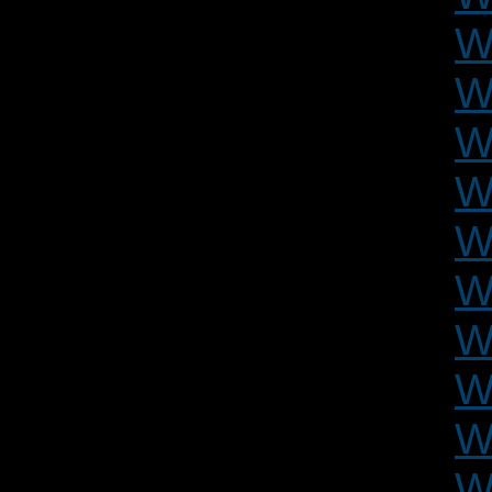
W
W
W
W
W
W
W
W
W
W