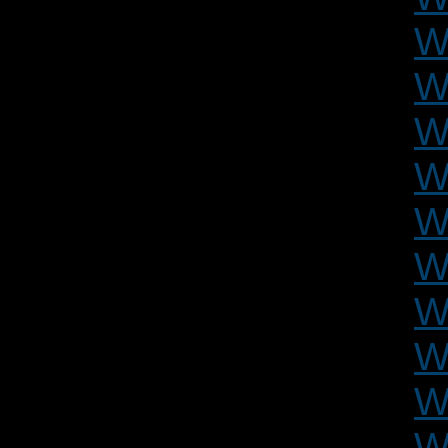
W
W
W
W
W
W
W
W
W
W