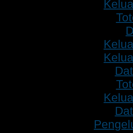
Kelua
Tot
D
Kelua
Kelua
Dat
Tot
Kelua
Dat
Pengel