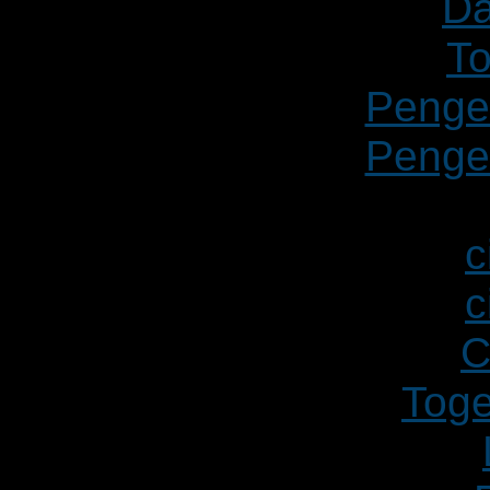
Da
T
Penge
Penge
c
c
C
Tog