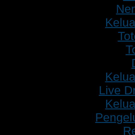
Nen
Kelua
Tot
T
Kelua
Live D
Kelua
Pengel
R