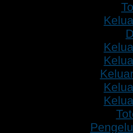
T
Kelua
D
Kelua
Kelua
Kelua
Kelua
Kelua
Tot
Pengelu