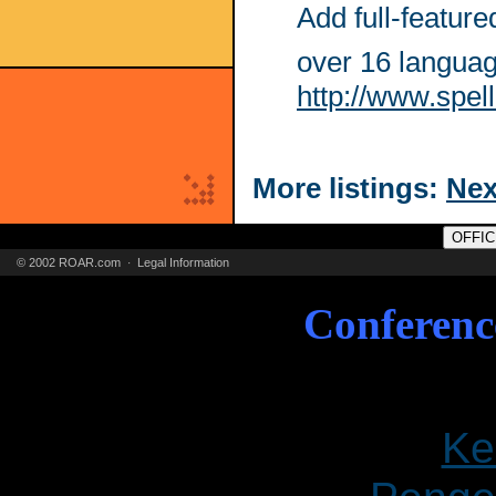
Add full-featur
over 16 languag
http://www.spel
More listings:
Nex
OFFIC
© 2002 ROAR.com
Legal Information
·
Conferenc
aku
Ke