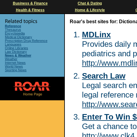
Business & Finance
Chat & Dating
Health & Fitness
Home & Lifestyle
Roar's best sites for:
Diction
Reference
Thesaurus
MDLinx
Encyclopedia
Medical Dictionary
Prescription Drug Reference
Provides daily 
Languages
Online Libraries
pediatrics and p
Law Dictionary
News & Weather
Weather
http://www.mdl
Internet News
World News
Sporting News
Search Law
Legal search eng
legal reference 
http://www.sea
Enter To Win $
Get a chance to 
http://www.clk4