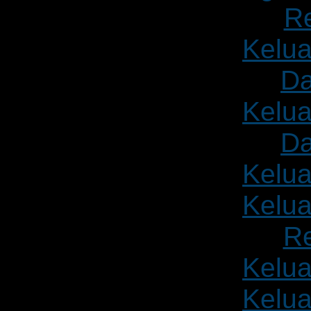
R
Kelua
Da
Kelua
Da
Kelua
Kelua
R
Kelua
Kelua