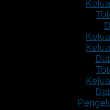
Kelua
Tot
D
Kelua
Kelua
Dat
Tot
Kelua
Dat
Pengel