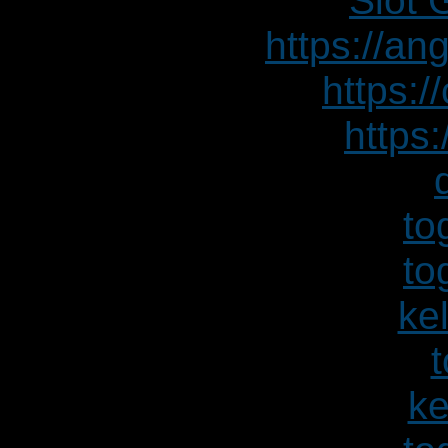
Slot 
https://an
https:/
https
to
to
ke
ke