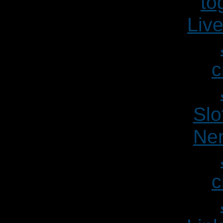
to
Liv
c
Slo
Ne
c