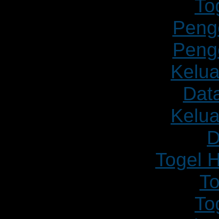
To
Peng
Peng
Kelua
Dat
Kelua
D
Togel 
T
To