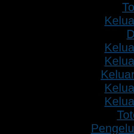
T
Kelua
D
Kelua
Kelua
Kelua
Kelua
Kelua
Tot
Pengelu