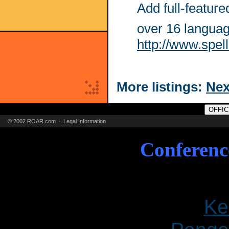
Add full-featur
over 16 languag
http://www.spel
More listings:
Nex
OFFIC
© 2002 ROAR.com
Legal Information
·
Conferenc
aku
Ke